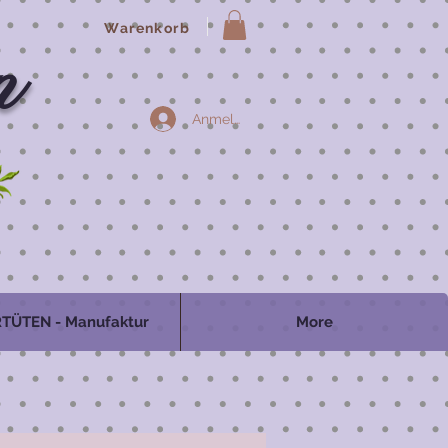
Warenkorb
n
Anmelden
TÜTEN - Manufaktur
More