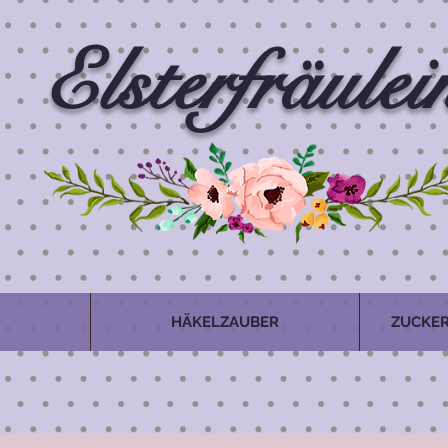
Elsterfräulei
HÄKELZAUBER
ZUCKER