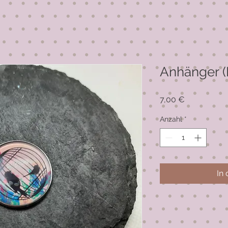
Anhänger (
Preis
7,00 €
Anzahl
*
In