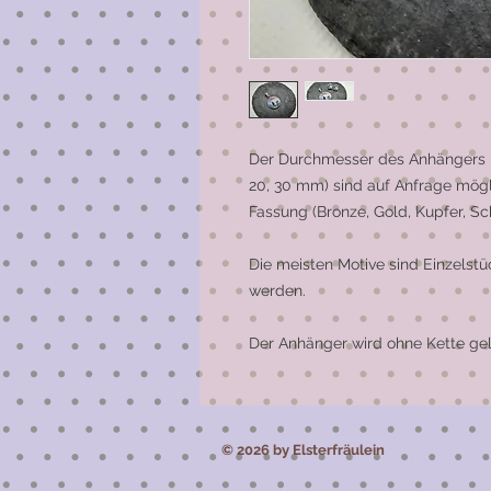
Der Durchmesser des Anhängers be
20, 30 mm) sind auf Anfrage mögl
Fassung (Bronze, Gold, Kupfer, Sc
Die meisten Motive sind Einzelst
werden.

Der Anhänger wird ohne Kette geli
© 2026 by Elsterfräulein