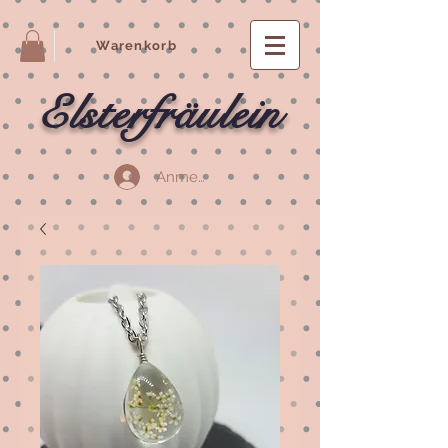
Warenkorb
Elsterfräulein
Anmelden