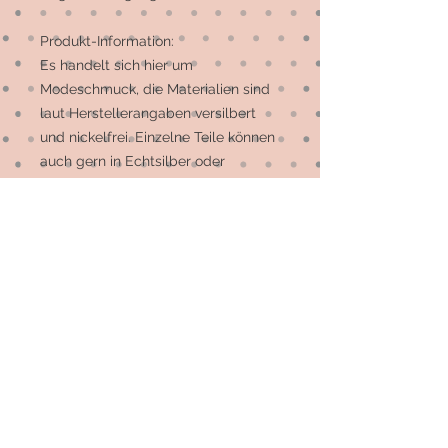
Produkt-Information:
Es handelt sich hier um
Modeschmuck, die Materialien sind
laut Herstellerangaben versilbert
und nickelfrei. Einzelne Teile können
auch gern in Echtsilber oder
Edelstahl hergestellt werden. Da
diese Option leider nicht für alle
Stücke möglich ist, schick mir bitte
eine Mail und ich sage Dir, welche
Artikel dies sein können. Vielen Dank
für Dein Verständnis.
© 2026 by Elsterfräulein