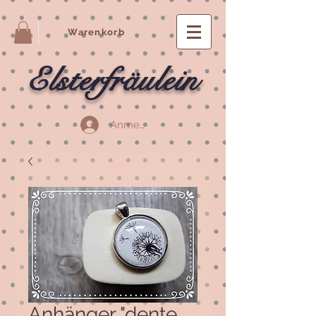
Warenkorb
Elsterfräulein
Anmelden
Anhänger "dente