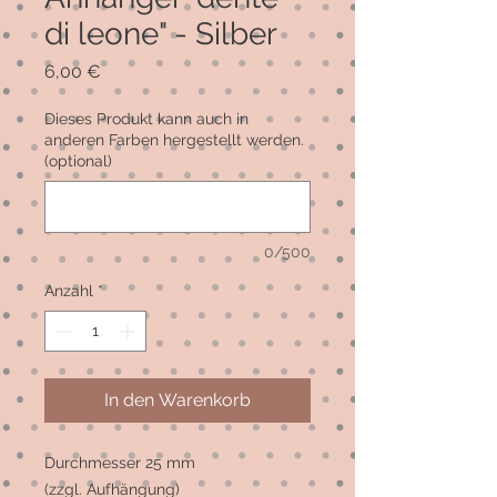
di leone" - Silber
Preis
6,00 €
Dieses Produkt kann auch in
anderen Farben hergestellt werden.
(optional)
0/500
Anzahl
*
In den Warenkorb
Durchmesser 25 mm
(zzgl. Aufhängung)