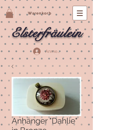
Warenkorb
Elsterfräulein
Anmelden
Anhänger "Dahlie"