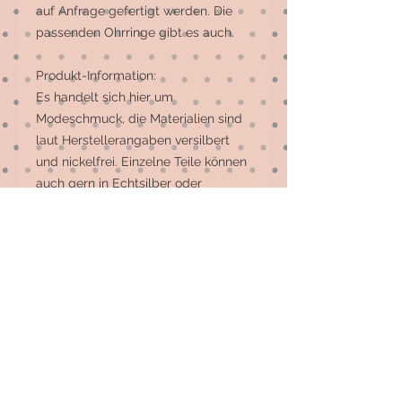
auf Anfrage gefertigt werden. Die 
passenden Ohrringe gibt es auch.

Produkt-Information:

Es handelt sich hier um 
Modeschmuck, die Materialien sind 
laut Herstellerangaben versilbert 
und nickelfrei. Einzelne Teile können 
auch gern in Echtsilber oder 
Edelstahl hergestellt werden. Da 
diese Option leider nicht für alle 
Stücke möglich ist, schick mir bitte 
eine Mail und ich sage Dir, welche 
Artikel dies sein können. Vielen Dank 
für Dein Verständnis.