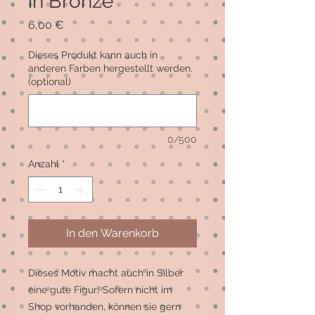
in Bronze
Preis
6,00 €
Dieses Produkt kann auch in
anderen Farben hergestellt werden.
(optional)
0/500
Anzahl
*
In den Warenkorb
Dieses Motiv macht auch in Silber 
eine gute Figur! Sofern nicht im 
Shop vorhanden, können sie gern 