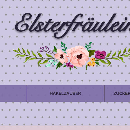
Elsterfräulei
HÄKELZAUBER
ZUCKER