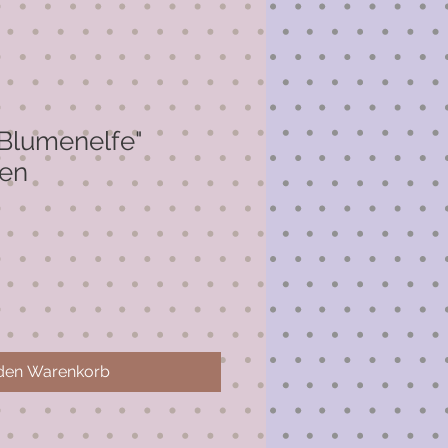
Blumenelfe"
ben
 den Warenkorb