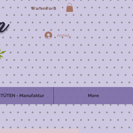
Warenkorb
n
Anmelden
TÜTEN - Manufaktur
More