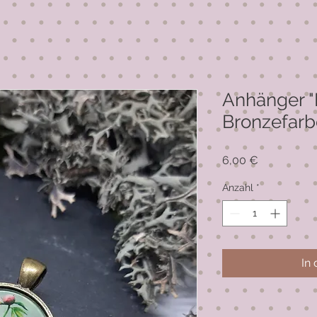
Anhänger "
Bronzefar
Preis
6,00 €
Anzahl
*
In