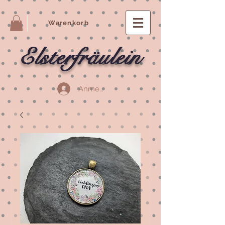
Warenkorb
Elsterfräulein
Anmelden