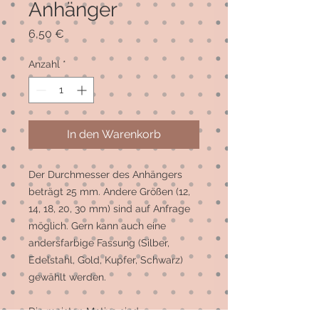
Anhänger
Preis
6,50 €
Anzahl
*
In den Warenkorb
Der Durchmesser des Anhängers 
beträgt 25 mm. Andere Größen (12, 
14, 18, 20, 30 mm) sind auf Anfrage 
möglich. Gern kann auch eine 
andersfarbige Fassung (Silber, 
Edelstahl, Gold, Kupfer, Schwarz) 
gewählt werden.

Die meisten Motive sind 