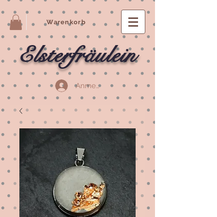
Warenkorb
Elsterfräulein
Anmelden